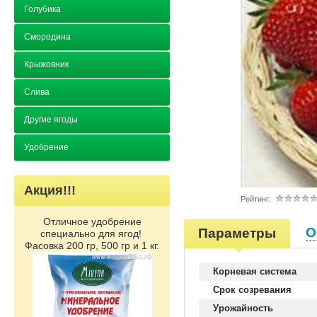
Голубика
Смородина
Крыжовник
Слива
Другие ягоды
Удобрение
Акция!!!
Рейтинг:
Отличное удобрение
О
Параметры
специально для ягод!
Фасовка 200 гр, 500 гр и 1 кг.
Корневая система
Срок созревания
Урожайность