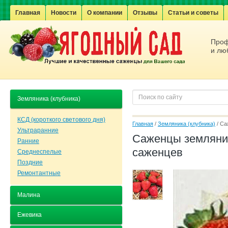
Главная
Новости
О компании
Отзывы
Статьи и советы
Проф
и лю
Земляника (клубника)
КСД (короткого светового дня)
Главная
 / 
Земляника (клубника)
 / С
Ультраранние
Саженцы земляники
Ранние
саженцев
Среднеспелые
Поздние
Ремонтантные
Малина
Ежевика